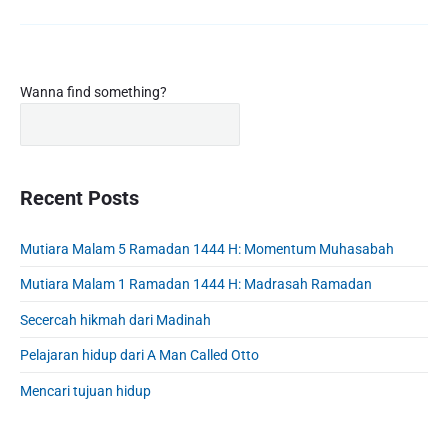
o
a
m
i
e
l
b
P
a
Wanna find something?
r
c
i
k
m
d
a
i
r
Recent Posts
P
y
o
S
c
Mutiara Malam 5 Ramadan 1444 H: Momentum Muhasabah
i
a
d
Mutiara Malam 1 Ramadan 1444 H: Madrasah Ramadan
r
e
i
b
Secercah hikmah dari Madinah
S
a
w
Pelajaran hidup dari A Man Called Otto
r
e
Mencari tujuan hidup
a
t
R