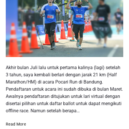
P
o
Akhir bulan Juli lalu untuk pertama kalinya (lagi) setelah
s
3 tahun, saya kembali berlari dengan jarak 21 km (Half
t
Marathon/HM) di acara Pocari Run di Bandung.
t
Pendaftaran untuk acara ini sudah dibuka di bulan Maret.
h
Awalnya pendaftaran ditujukan untuk lari virtual dengan
u
disertai pilihan untuk daftar ballot untuk dapat mengikuti
m
offline race. Namun setelah berapa…
b
C
Read More
n