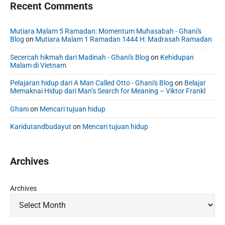
Recent Comments
u
n
I
Mutiara Malam 5 Ramadan: Momentum Muhasabah - Ghani's
Blog
on
Mutiara Malam 1 Ramadan 1444 H: Madrasah Ramadan
n
d
Secercah hikmah dari Madinah - Ghani's Blog
on
Kehidupan
o
Malam di Vietnam
n
Pelajaran hidup dari A Man Called Otto - Ghani's Blog
on
Belajar
e
Memaknai Hidup dari Man’s Search for Meaning – Viktor Frankl
s
i
Ghani
on
Mencari tujuan hidup
a
Karidutandbudayut
on
Mencari tujuan hidup
2
0
2
Archives
2
Archives