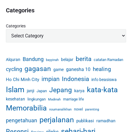
Categories
Categories
berita
Bandung
Alquran
belajar
catatan Ramadan
bayyinah
gagasan
healing
cycling
ganesha 10
game
Indonesia
impian
Ho Chi Minh City
info beasiswa
Islam
kata-kata
Jepang
janji
karya
Japan
kesehatan
lingkungan
marriage life
Madinah
Memorabilia
novel
noumanalikhan
parenting
perjalanan
pengetahuan
publikasi
ramadhan
sehari-hari
Resensi
rileks