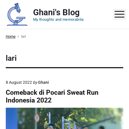
S
Ghani's Blog
k
M
i
My thoughts and memorabilia
p
t
Home
lari
o
c
o
lari
n
t
e
n
8 August 2022
by
Ghani
t
Comeback di Pocari Sweat Run
Indonesia 2022