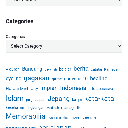
Categories
Categories
berita
Bandung
Alquran
belajar
catatan Ramadan
bayyinah
gagasan
healing
cycling
ganesha 10
game
Indonesia
impian
Ho Chi Minh City
info beasiswa
Islam
kata-kata
Jepang
janji
karya
Japan
kesehatan
lingkungan
marriage life
Madinah
Memorabilia
novel
noumanalikhan
parenting
perjalanan