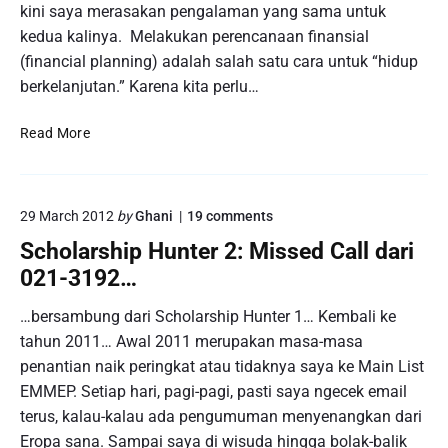
kini saya merasakan pengalaman yang sama untuk
a
kedua kalinya. Melakukan perencanaan finansial
l
P
(financial planning) adalah salah satu cara untuk “hidup
l
berkelanjutan.” Karena kita perlu…
a
n
n
F
Read More
i
i
n
n
g
a
"
o
29 March 2012
by
Ghani
19
comments
n
n
c
Scholarship Hunter 2: Missed Call dari
"
i
S
021-3192…
a
c
h
l
…bersambung dari Scholarship Hunter 1… Kembali ke
o
P
tahun 2011… Awal 2011 merupakan masa-masa
l
l
a
penantian naik peringkat atau tidaknya saya ke Main List
a
r
EMMEP. Setiap hari, pagi-pagi, pasti saya ngecek email
n
s
h
terus, kalau-kalau ada pengumuman menyenangkan dari
n
i
i
Eropa sana. Sampai saya di wisuda hingga bolak-balik