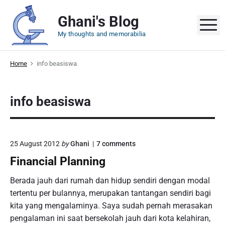
S
Ghani's Blog
k
M
i
My thoughts and memorabilia
p
t
Home
info beasiswa
o
c
o
info beasiswa
n
t
e
n
o
25 August 2012
by
Ghani
7
comments
n
t
Financial Planning
"
F
i
Berada jauh dari rumah dan hidup sendiri dengan modal
n
tertentu per bulannya, merupakan tantangan sendiri bagi
a
kita yang mengalaminya. Saya sudah pernah merasakan
n
c
pengalaman ini saat bersekolah jauh dari kota kelahiran,
i