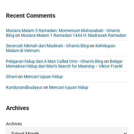
3
r
1
e
Recent Comments
9
a
2
m
…
,
Mutiara Malam 5 Ramadan: Momentum Muhasabah - Ghani's
Blog
on
Mutiara Malam 1 Ramadan 1444 H: Madrasah Ramadan
F
i
Secercah hikmah dari Madinah - Ghani's Blog
on
Kehidupan
g
Malam di Vietnam
h
Pelajaran hidup dari A Man Called Otto - Ghani's Blog
on
Belajar
t
Memaknai Hidup dari Man’s Search for Meaning – Viktor Frankl
,
I
Ghani
on
Mencari tujuan hidup
k
Karidutandbudayut
on
Mencari tujuan hidup
h
l
a
Archives
s
Archives