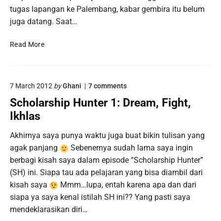
p
n
tugas lapangan ke Palembang, kabar gembira itu belum
H
g
u
juga datang. Saat…
n
t
S
Read More
e
c
r
2
h
:
o
M
o
7 March 2012
by
Ghani
7
comments
l
i
n
a
s
Scholarship Hunter 1: Dream, Fight,
"
s
r
S
Ikhlas
e
s
c
d
h
h
C
Akhirnya saya punya waktu juga buat bikin tulisan yang
o
i
a
agak panjang
Sebenernya sudah lama saya ingin
l
p
l
a
berbagi kisah saya dalam episode “Scholarship Hunter”
l
H
r
d
(SH) ini. Siapa tau ada pelajaran yang bisa diambil dari
u
s
a
h
kisah saya
Mmm…lupa, entah karena apa dan dari
n
r
i
t
i
siapa ya saya kenal istilah SH ini?? Yang pasti saya
p
0
e
mendeklarasikan diri…
H
2
r
u