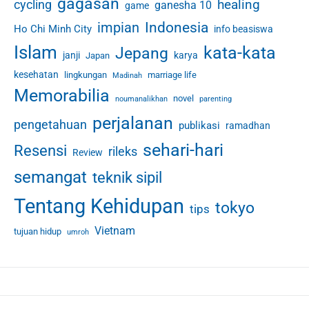
gagasan
healing
cycling
ganesha 10
game
Indonesia
impian
Ho Chi Minh City
info beasiswa
Islam
kata-kata
Jepang
janji
karya
Japan
kesehatan
lingkungan
marriage life
Madinah
Memorabilia
novel
noumanalikhan
parenting
perjalanan
pengetahuan
publikasi
ramadhan
sehari-hari
Resensi
rileks
Review
semangat
teknik sipil
Tentang Kehidupan
tokyo
tips
Vietnam
tujuan hidup
umroh