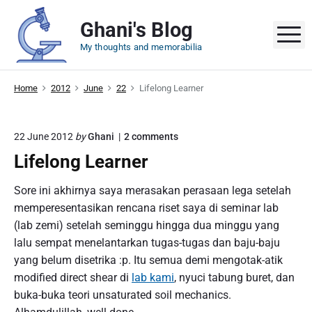
S
Ghani's Blog
k
M
i
My thoughts and memorabilia
p
t
Home
2012
June
22
Lifelong Learner
o
c
o
o
22 June 2012
by
Ghani
2
comments
n
n
Lifelong Learner
"
t
L
e
i
Sore ini akhirnya saya merasakan perasaan lega setelah
f
n
memperesentasikan rencana riset saya di seminar lab
e
t
l
(lab zemi) setelah seminggu hingga dua minggu yang
o
lalu sempat menelantarkan tugas-tugas dan baju-baju
n
yang belum disetrika :p. Itu semua demi mengotak-atik
g
L
modified direct shear di
lab kami
, nyuci tabung buret, dan
e
buka-buka teori unsaturated soil mechanics.
a
r