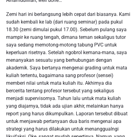
Alhamdulillah, well done…
n
e
Zemi hari ini berlangsung lebih cepat dari biasanya. Kami
r
sudah kembali ke lab (dari ruang seminar) pada pukul
"
18.30 (zemi dimulai pukul 17.00). Sebelum pulang saya
mampir ke ruang tengah, dimana teman sekaligus tutor
saya sedang memotong-motong tabung PVC untuk
keperluan risetnya. Setelah ngobrol kemana-mana, saya
menanyakan sesuatu yang berhubungan dengan
akademik. Saya bertanya mengenai grading untuk mata
kuliah tertentu, bagaimana sang profesor (sensei)
memberi nilai untuk mata kuliah itu. Akhirnya dia
bercerita tentang profesor tersebut yang sekaligus
menjadi supervisornya. Tahun lalu untuk mata kuliah
yang diajarnya, tidak ada ujian akhir, melainkan hanya
report yang harus dikumpulkan. Laporan tersebut dibuat
untuk menjawab pertanyaan dua baris mengenai apa
strategi yang harus dilakukan untuk menanggualngi
likuifaksi. Oke, sangat mudah sepertinya. Namun, yang