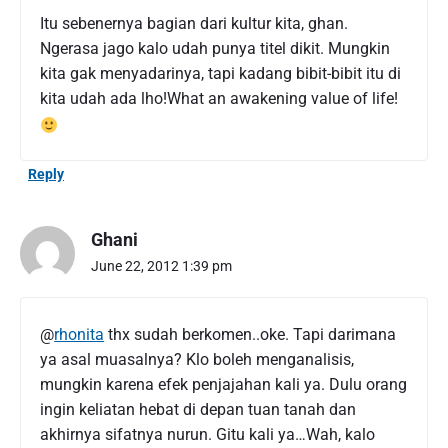
o
Itu sebenernya bagian dari kultur kita, ghan.
n
Ngerasa jago kalo udah punya titel dikit. Mungkin
g
kita gak menyadarinya, tapi kadang bibit-bibit itu di
L
e
kita udah ada lho!What an awakening value of life!
a
r
n
Reply
e
r
"
Ghani
June 22, 2012 1:39 pm
@
rhonita
thx sudah berkomen..oke. Tapi darimana
ya asal muasalnya? Klo boleh menganalisis,
mungkin karena efek penjajahan kali ya. Dulu orang
ingin keliatan hebat di depan tuan tanah dan
akhirnya sifatnya nurun. Gitu kali ya…Wah, kalo