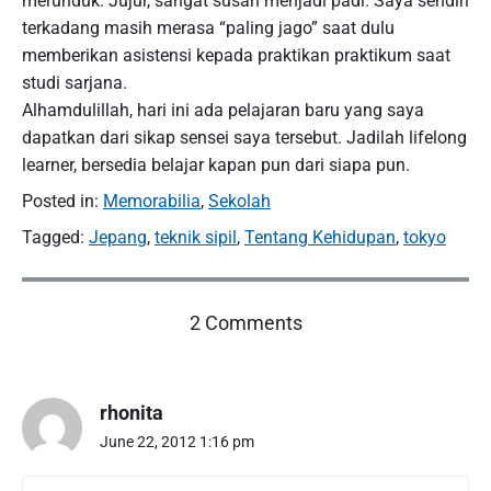
merunduk. Jujur, sangat susah menjadi padi. Saya sendiri
terkadang masih merasa “paling jago” saat dulu
memberikan asistensi kepada praktikan praktikum saat
studi sarjana.
Alhamdulillah, hari ini ada pelajaran baru yang saya
dapatkan dari sikap sensei saya tersebut. Jadilah lifelong
learner, bersedia belajar kapan pun dari siapa pun.
Posted in:
Memorabilia
,
Sekolah
Tagged:
Jepang
,
teknik sipil
,
Tentang Kehidupan
,
tokyo
o
2 Comments
n
"
L
rhonita
i
f
June 22, 2012 1:16 pm
e
l