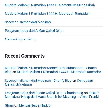
S
n
:
t
Mutiara Malam 5 Ramadan 1444 H: Momentum Muhasabah
i
:
d
Mutiara Malam 1 Ramadan 1444 H: Madrasah Ramadan
e
b
Secercah hikmah dari Madinah
a
Pelajaran hidup dari A Man Called Otto
r
Mencari tujuan hidup
Recent Comments
Mutiara Malam 5 Ramadan: Momentum Muhasabah - Ghani's
Blog
on
Mutiara Malam 1 Ramadan 1444 H: Madrasah Ramadan
Secercah hikmah dari Madinah - Ghani's Blog
on
Kehidupan
Malam di Vietnam
Pelajaran hidup dari A Man Called Otto - Ghani's Blog
on
Belajar
Memaknai Hidup dari Man’s Search for Meaning – Viktor Frankl
Ghani
on
Mencari tujuan hidup