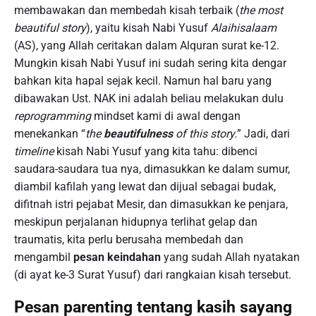
membawakan dan membedah kisah terbaik (
the most
beautiful story
), yaitu kisah Nabi Yusuf
Alaihisalaam
(AS), yang Allah ceritakan dalam Alquran surat ke-12.
Mungkin kisah Nabi Yusuf ini sudah sering kita dengar
bahkan kita hapal sejak kecil. Namun hal baru yang
dibawakan Ust. NAK ini adalah beliau melakukan dulu
reprogramming
mindset kami di awal dengan
menekankan “
the
beautifulness
of this story.
” Jadi, dari
timeline
kisah Nabi Yusuf yang kita tahu: dibenci
saudara-saudara tua nya, dimasukkan ke dalam sumur,
diambil kafilah yang lewat dan dijual sebagai budak,
difitnah istri pejabat Mesir, dan dimasukkan ke penjara,
meskipun perjalanan hidupnya terlihat gelap dan
traumatis, kita perlu berusaha membedah dan
mengambil
pesan keindahan
yang sudah Allah nyatakan
(di ayat ke-3 Surat Yusuf) dari rangkaian kisah tersebut.
Pesan parenting tentang kasih sayang