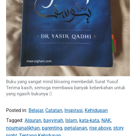
Buku yang sangat mind blowing membedah Surat Yusuf.
Terima kasih, semoga membawa banyak keberkahan untuk
yang ngasih bukunya 
Posted in:
Belajar
,
Catatan
,
Inspirasi
,
Kehidupan
Tagged:
Alquran
,
bayyinah
,
Islam
,
kata-kata
,
NAK
,
noumanalikhan
,
parenting
,
perjalanan
,
rise above
,
story
night
,
Tentang Kehidupan