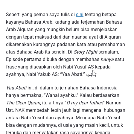
Seperti yang pernah saya tulis di
sini
tentang betapa
kayanya Bahasa Arab, kadang ada terjemahan Bahasa
Arab Alquran yang mungkin belum bisa menjelaskan
dengan tepat maksud dari dan nuansa ayat di Alquran
dikarenakan kurangnya padanan kata atau pemahaman
atas Bahasa Arab itu sendiri. Di
Story Night
semalam,
Episode pertama dibuka dengan membahas
hanya
satu
frase yang diucapkan oleh Nabi Yusuf AS kepada
ayahnya, Nabi Yakub AS: “Yaa Abati.” يَـٰٓأَبَتِ
Yaa Abati
ini, di dalam terjemahan Bahasa Indonesia
hanya bermakna, “Wahai ayahku.” Kalau berdasarkan
The Clear Quran
, itu artinya “
O my dear father!
” Namun
Ust. NAK membedah lebih jauh lagi mengenai hubungan
antara Nabi Yusuf dan ayahnya. Mengapa Nabi Yusuf
bisa dengan mudahnya, di usia yang masih kecil, untuk
terbuka dan menyatakan rasa sayangnya kepada