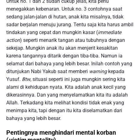
Untuk no. 1 dan 2 sudah cukup jelas, kita perlu
menegakkan kebenaran. Untuk no. 3 contohnya saat
sedang jalan-jalan di hutan, anak kita misalnya, tidak
sadar berjalan menuju jurang. Tentu saja kita harus ambil
tindakan yang cepat dan mungkin kasar (
immediate
action
) seperti menarik tangan atau tubuhnya dengan
sekejap. Mungkin anak itu akan menjerit kesakitan
karena tangannya ditarik dengan tiba-tiba. Namun ia
selamat dari bahaya yang lebih besar. Inilah contoh yang
ditunjukan Nabi Yakub saat memberi
warning
kepada
Yusuf.
Btw
, situasi seperti ini juga mungkin sering kita
alami di kehidupan nyata. Kita adalah anak kecil yang
dikerasinnya. Dan yang menyelamatkan kita itu adalah
Allah. Terkadang kita melihat kondisi tidak enak yang
menimpa kita, tapi dengan itu kita diselamatkan dari
bahaya yang lebih besar.
Pentingnya menghindari mental korban
(
victim
mentality)