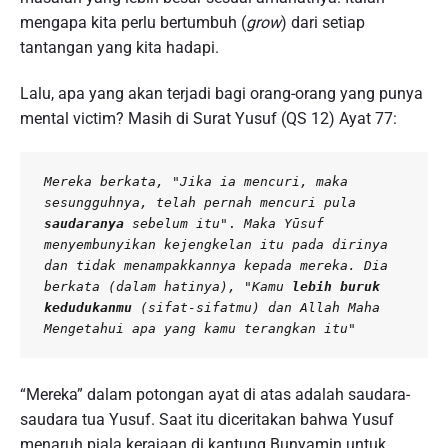
mengapa kita perlu bertumbuh (
grow
) dari setiap
tantangan yang kita hadapi.
Lalu, apa yang akan terjadi bagi orang-orang yang punya
mental victim? Masih di Surat Yusuf (QS 12) Ayat 77:
Mereka berkata, "Jika ia mencuri, maka 
sesungguhnya, telah pernah mencuri pula 
saudaranya
 sebelum itu"
. 
Maka Yūsuf 
menyembunyikan kejengkelan itu pada dirinya 
dan tidak menampakkannya kepada mereka. Dia 
berkata (dalam hatinya), "Kamu 
lebih buruk 
kedudukanmu
 (sifat-sifatmu) dan Allah Maha 
Mengetahui apa yang kamu terangkan itu"
“Mereka” dalam potongan ayat di atas adalah saudara-
saudara tua Yusuf. Saat itu diceritakan bahwa Yusuf
menaruh piala kerajaan di kantung Bunyamin untuk