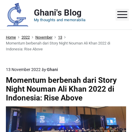
S
Ghani's Blog
k
M
i
My thoughts and memorabilia
p
t
Home
2022
November
13
o
Momentum berbenah dari Story Night Nouman Ali Khan 2022 di
c
Indonesia: Rise Above
o
n
t
13 November 2022
by
Ghani
e
Momentum berbenah dari Story
n
Night Nouman Ali Khan 2022 di
t
Indonesia: Rise Above