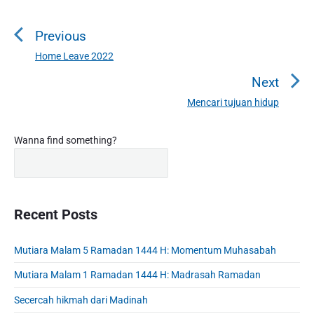
P
o
Previous
s
t
Home Leave 2022
P
n
r
Next
a
e
Mencari tujuan hidup
N
v
v
e
i
i
P
x
Wanna find something?
o
g
r
t
u
a
i
p
s
m
t
o
a
p
i
s
r
Recent Posts
o
o
y
t
s
S
n
:
t
Mutiara Malam 5 Ramadan 1444 H: Momentum Muhasabah
i
:
d
Mutiara Malam 1 Ramadan 1444 H: Madrasah Ramadan
e
b
Secercah hikmah dari Madinah