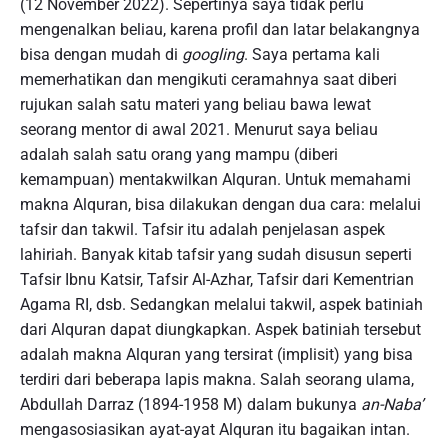
(12 November 2022). Sepertinya saya tidak perlu
mengenalkan beliau, karena profil dan latar belakangnya
bisa dengan mudah di
googling
. Saya pertama kali
memerhatikan dan mengikuti ceramahnya saat diberi
rujukan salah satu materi yang beliau bawa lewat
seorang mentor di awal 2021. Menurut saya beliau
adalah salah satu orang yang mampu (diberi
kemampuan) mentakwilkan Alquran. Untuk memahami
makna Alquran, bisa dilakukan dengan dua cara: melalui
tafsir dan takwil. Tafsir itu adalah penjelasan aspek
lahiriah. Banyak kitab tafsir yang sudah disusun seperti
Tafsir Ibnu Katsir, Tafsir Al-Azhar, Tafsir dari Kementrian
Agama RI, dsb. Sedangkan melalui takwil, aspek batiniah
dari Alquran dapat diungkapkan. Aspek batiniah tersebut
adalah makna Alquran yang tersirat (implisit) yang bisa
terdiri dari beberapa lapis makna. Salah seorang ulama,
Abdullah Darraz (1894-1958 M) dalam bukunya
an-Naba’
mengasosiasikan ayat-ayat Alquran itu bagaikan intan.