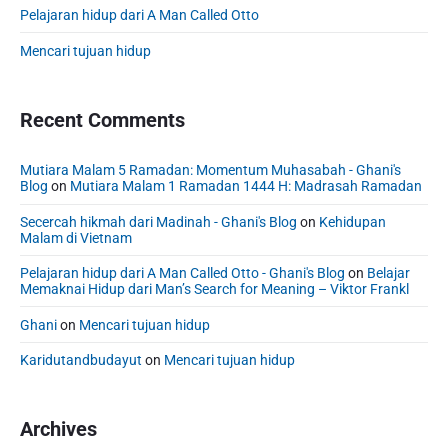
a
Pelajaran hidup dari A Man Called Otto
r
Mencari tujuan hidup
Recent Comments
Mutiara Malam 5 Ramadan: Momentum Muhasabah - Ghani's
Blog
on
Mutiara Malam 1 Ramadan 1444 H: Madrasah Ramadan
Secercah hikmah dari Madinah - Ghani's Blog
on
Kehidupan
Malam di Vietnam
Pelajaran hidup dari A Man Called Otto - Ghani's Blog
on
Belajar
Memaknai Hidup dari Man’s Search for Meaning – Viktor Frankl
Ghani
on
Mencari tujuan hidup
Karidutandbudayut
on
Mencari tujuan hidup
Archives